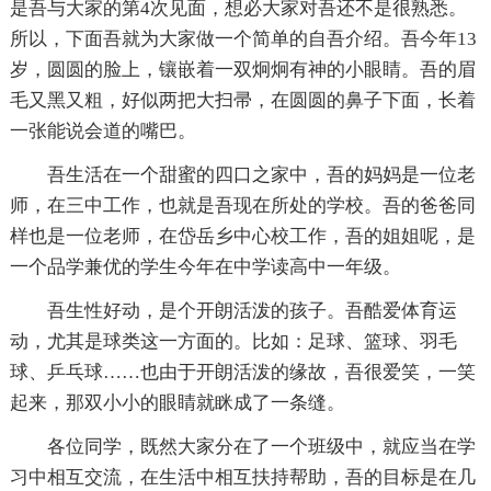
是吾与大家的第4次见面，想必大家对吾还不是很熟悉。
所以，下面吾就为大家做一个简单的自吾介绍。吾今年13
岁，圆圆的脸上，镶嵌着一双炯炯有神的小眼睛。吾的眉
毛又黑又粗，好似两把大扫帚，在圆圆的鼻子下面，长着
一张能说会道的嘴巴。
吾生活在一个甜蜜的四口之家中，吾的妈妈是一位老
师，在三中工作，也就是吾现在所处的学校。吾的爸爸同
样也是一位老师，在岱岳乡中心校工作，吾的姐姐呢，是
一个品学兼优的学生今年在中学读高中一年级。
吾生性好动，是个开朗活泼的孩子。吾酷爱体育运
动，尤其是球类这一方面的。比如：足球、篮球、羽毛
球、乒乓球……也由于开朗活泼的缘故，吾很爱笑，一笑
起来，那双小小的眼睛就眯成了一条缝。
各位同学，既然大家分在了一个班级中，就应当在学
习中相互交流，在生活中相互扶持帮助，吾的目标是在几