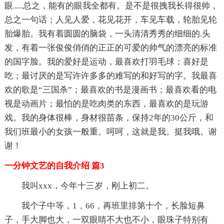
眼.....总之，能有的眼我全都有。是不是很拽我长得很帅，
总之一句话；人见人爱，花见花开，车见车载，轮胎见轮
胎爆胎。我有着圆圆的脑袋，一头清清秀秀的细细的.头
发，有着一张俊俊俏俏的正正的可爱的帅气的漂亮的标准
的国字脸。我的爱好是运动，最喜欢打羽毛球；喜好是
吃；最讨厌的是写许许多多的难写的和好写的字。我最喜
欢的歌是“三国杀”；最喜欢的书是漫画书；最喜欢看的电
视是动画片；最怕的是吃肉类的东西，最喜欢的是玩游
戏。我的身体很棒，身材很苗条，保持2年的30公斤，和
我们班最小的女孩一般重。呵呵，这就是我。挺我哦。谢
谢！
一分钟文艺的自我介绍 篇3
我叫xxx，今年十三岁，刚上初二。
我个子中等，1，66，再班里排第十个，长脸短鼻
子，手大脚也大，一双眼睛不大也不小，眼珠子特别有