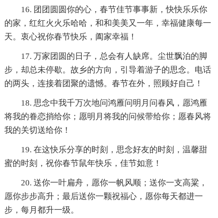
16. 团团圆圆你的心，春节佳节事事新，快快乐乐你
的家，红红火火乐哈哈，和和美美又一年，幸福健康每一
天。衷心祝你春节快乐，阖家幸福！
17. 万家团圆的日子，总会有人缺席。尘世飘泊的脚
步，却总未停歇。故乡的方向，引导着游子的思念。电话
的两头，连接着团聚的遗憾。春节在外，照顾好自己！
18. 思念中我千万次地问鸿雁问明月问春风，愿鸿雁
将我的眷恋捎给你；愿明月将我的问候带给你；愿春风将
我的关切送给你！
19. 在这快乐分享的时刻，思念好友的时刻，温馨甜
蜜的时刻，祝你春节鼠年快乐，佳节如意！
20. 送你一叶扁舟，愿你一帆风顺；送你一支高粱，
愿你步步高升；最后送你一颗祝福心，愿你每天都进一
步，每月都升一级。