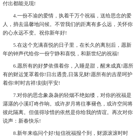
付出都能兑现!
4.一份不渝的爱情，执着千万个祝福，送给思念的爱
人，捎去温馨地问候。不管我们的距离有多么远，关怀你
的心永远不变。祝你新年好!
5.在这个充满喜悦的日子里，在长久的离别后，愿新
年的钟声代给你一份宁静和喜悦，和新世纪的祝福!
6.愿所有的好梦依偎着你，入睡是甜，醒来成真!愿所
有的财运笼罩着你!日出遇贵,日落见财!愿所有的吉星呵护
着你!时时吉祥!刻刻平安!
7.对你的思念象袅袅的轻烟不绝如缕，对你的祝福是
潺潺的小溪叮咚作响。或许岁月将往事褪色，或许空间将
彼此隔离。但值得珍惜的依然是你给我的情谊。再次对你
说声：新春快乐!
8.新年来临问个好!短信祝福报个到，财源滚滚时时