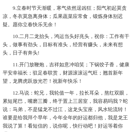
9.立春时节天渐暖，寒气依然逞凶狂；阳气初起莫贪
凉，冬衣莫急离身体；瓜果蔬菜应常食，锻炼身体别迟
疑。愿你立春快乐无余！
10.二月二龙抬头，鸿运当头好兆头，祝你：工作有干
头，做事有劲头，目标有准头，经营有赚头，未来有想
头，日子有奔头!
11.开门放鞭炮，吉祥如意冲咱笑；下锅饺子香，健康
平安幸福长；驻足春联赏，财源滚滚运气旺；翘首新年
望，龙腾虎跃放光芒！祝新年快乐！
12.马说：蛇兄，我轮值一年，拉长耳朵，熬红双眼，
累短尾巴，嘴磨三瓣，终于置上三居室，我容易吗我？蛇
说：马弟，不是猛龙不过江，这龙头宝座，风水轮流转！
谁要是给我拜个早年，今年全年的好运都归他，我是龙王
我说了算！看短信的，说你呢，快行动吧！好运等着你