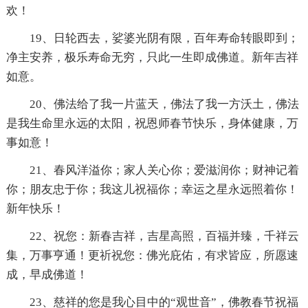
欢！
19、日轮西去，娑婆光阴有限，百年寿命转眼即到；
净主安养，极乐寿命无穷，只此一生即成佛道。新年吉祥
如意。
20、佛法给了我一片蓝天，佛法了我一方沃土，佛法
是我生命里永远的太阳，祝恩师春节快乐，身体健康，万
事如意！
21、春风洋溢你；家人关心你；爱滋润你；财神记着
你；朋友忠于你；我这儿祝福你；幸运之星永远照着你！
新年快乐！
22、祝您：新春吉祥，吉星高照，百福并臻，千祥云
集，万事亨通！更祈祝您：佛光庇佑，有求皆应，所愿速
成，早成佛道！
23、慈祥的您是我心目中的“观世音”，佛教春节祝福