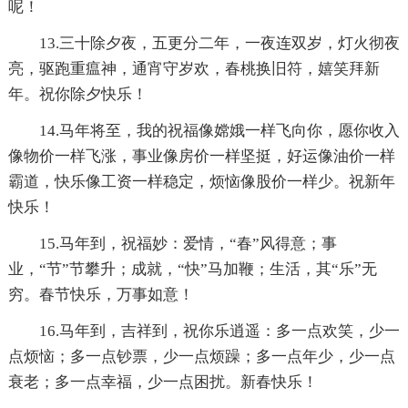
呢！
13.三十除夕夜，五更分二年，一夜连双岁，灯火彻夜
亮，驱跑重瘟神，通宵守岁欢，春桃换旧符，嬉笑拜新
年。祝你除夕快乐！
14.马年将至，我的祝福像嫦娥一样飞向你，愿你收入
像物价一样飞涨，事业像房价一样坚挺，好运像油价一样
霸道，快乐像工资一样稳定，烦恼像股价一样少。祝新年
快乐！
15.马年到，祝福妙：爱情，“春”风得意；事
业，“节”节攀升；成就，“快”马加鞭；生活，其“乐”无
穷。春节快乐，万事如意！
16.马年到，吉祥到，祝你乐逍遥：多一点欢笑，少一
点烦恼；多一点钞票，少一点烦躁；多一点年少，少一点
衰老；多一点幸福，少一点困扰。新春快乐！