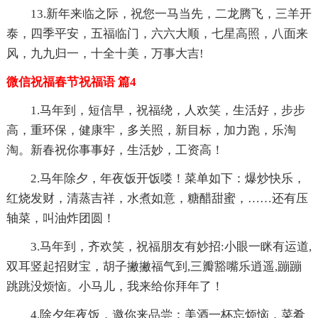
13.新年来临之际，祝您一马当先，二龙腾飞，三羊开
泰，四季平安，五福临门，六六大顺，七星高照，八面来
风，九九归一，十全十美，万事大吉!
微信祝福春节祝福语 篇4
1.马年到，短信早，祝福绕，人欢笑，生活好，步步
高，重环保，健康牢，多关照，新目标，加力跑，乐淘
淘。新春祝你事事好，生活妙，工资高！
2.马年除夕，年夜饭开饭喽！菜单如下：爆炒快乐，
红烧发财，清蒸吉祥，水煮如意，糖醋甜蜜，……还有压
轴菜，叫油炸团圆！
3.马年到，齐欢笑，祝福朋友有妙招:小眼一眯有运道,
双耳竖起招财宝，胡子撇撇福气到,三瓣豁嘴乐逍遥,蹦蹦
跳跳没烦恼。小马儿，我来给你拜年了！
4.除夕年夜饭，邀你来品尝：美酒一杯忘烦恼，菜肴