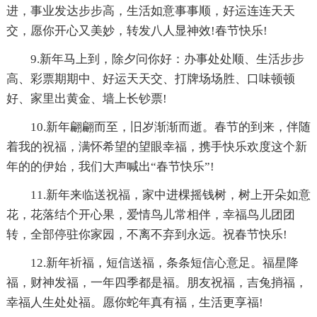
进，事业发达步步高，生活如意事事顺，好运连连天天
交，愿你开心又美妙，转发八人显神效!春节快乐!
9.新年马上到，除夕问你好：办事处处顺、生活步步
高、彩票期期中、好运天天交、打牌场场胜、口味顿顿
好、家里出黄金、墙上长钞票!
10.新年翩翩而至，旧岁渐渐而逝。春节的到来，伴随
着我的祝福，满怀希望的望眼幸福，携手快乐欢度这个新
年的的伊始，我们大声喊出“春节快乐”!
11.新年来临送祝福，家中进棵摇钱树，树上开朵如意
花，花落结个开心果，爱情鸟儿常相伴，幸福鸟儿团团
转，全部停驻你家园，不离不弃到永远。祝春节快乐!
12.新年祈福，短信送福，条条短信心意足。福星降
福，财神发福，一年四季都是福。朋友祝福，吉兔捎福，
幸福人生处处福。愿你蛇年真有福，生活更享福!