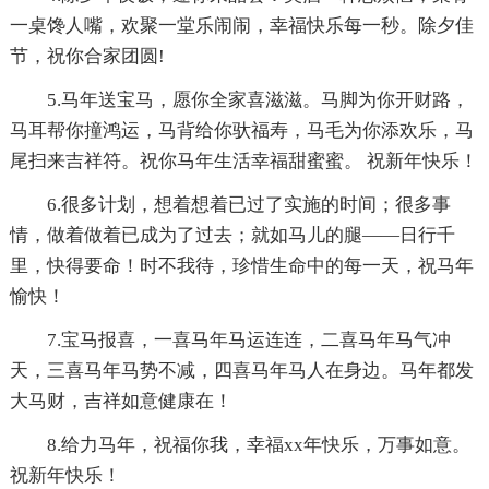
一桌馋人嘴，欢聚一堂乐闹闹，幸福快乐每一秒。除夕佳
节，祝你合家团圆!
5.马年送宝马，愿你全家喜滋滋。马脚为你开财路，
马耳帮你撞鸿运，马背给你驮福寿，马毛为你添欢乐，马
尾扫来吉祥符。祝你马年生活幸福甜蜜蜜。 祝新年快乐！
6.很多计划，想着想着已过了实施的时间；很多事
情，做着做着已成为了过去；就如马儿的腿——日行千
里，快得要命！时不我待，珍惜生命中的每一天，祝马年
愉快！
7.宝马报喜，一喜马年马运连连，二喜马年马气冲
天，三喜马年马势不减，四喜马年马人在身边。马年都发
大马财，吉祥如意健康在！
8.给力马年，祝福你我，幸福xx年快乐，万事如意。
祝新年快乐！