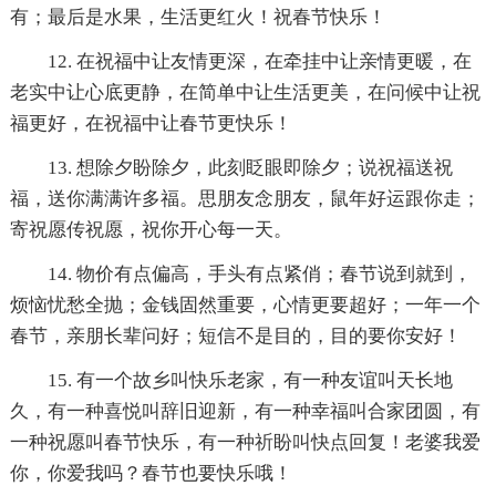
有；最后是水果，生活更红火！祝春节快乐！
12. 在祝福中让友情更深，在牵挂中让亲情更暖，在
老实中让心底更静，在简单中让生活更美，在问候中让祝
福更好，在祝福中让春节更快乐！
13. 想除夕盼除夕，此刻眨眼即除夕；说祝福送祝
福，送你满满许多福。思朋友念朋友，鼠年好运跟你走；
寄祝愿传祝愿，祝你开心每一天。
14. 物价有点偏高，手头有点紧俏；春节说到就到，
烦恼忧愁全抛；金钱固然重要，心情更要超好；一年一个
春节，亲朋长辈问好；短信不是目的，目的要你安好！
15. 有一个故乡叫快乐老家，有一种友谊叫天长地
久，有一种喜悦叫辞旧迎新，有一种幸福叫合家团圆，有
一种祝愿叫春节快乐，有一种祈盼叫快点回复！老婆我爱
你，你爱我吗？春节也要快乐哦！