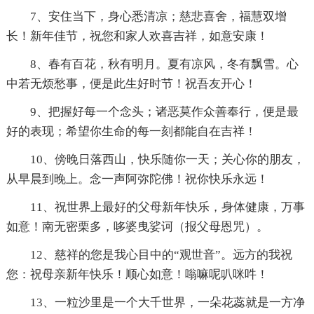
7、安住当下，身心悉清凉；慈悲喜舍，福慧双增
长！新年佳节，祝您和家人欢喜吉祥，如意安康！
8、春有百花，秋有明月。夏有凉风，冬有飘雪。心
中若无烦愁事，便是此生好时节！祝吾友开心！
9、把握好每一个念头；诸恶莫作众善奉行，便是最
好的表现；希望你生命的每一刻都能自在吉祥！
10、傍晚日落西山，快乐随你一天；关心你的朋友，
从早晨到晚上。念一声阿弥陀佛！祝你快乐永远！
11、祝世界上最好的父母新年快乐，身体健康，万事
如意！南无密栗多，哆婆曳娑诃（报父母恩咒）。
12、慈祥的您是我心目中的“观世音”。远方的我祝
您：祝母亲新年快乐！顺心如意！嗡嘛呢叭咪吽！
13、一粒沙里是一个大千世界，一朵花蕊就是一方净