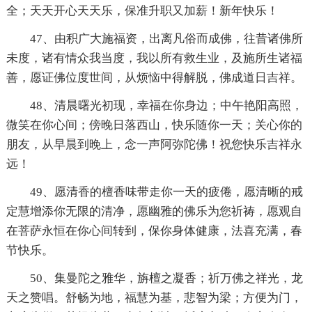
全；天天开心天天乐，保准升职又加薪！新年快乐！
47、由积广大施福资，出离凡俗而成佛，往昔诸佛所
未度，诸有情众我当度，我以所有救生业，及施所生诸福
善，愿证佛位度世间，从烦恼中得解脱，佛成道日吉祥。
48、清晨曙光初现，幸福在你身边；中午艳阳高照，
微笑在你心间；傍晚日落西山，快乐随你一天；关心你的
朋友，从早晨到晚上，念一声阿弥陀佛！祝您快乐吉祥永
远！
49、愿清香的檀香味带走你一天的疲倦，愿清晰的戒
定慧增添你无限的清净，愿幽雅的佛乐为您祈祷，愿观自
在菩萨永恒在你心间转到，保你身体健康，法喜充满，春
节快乐。
50、集曼陀之雅华，旃檀之凝香；祈万佛之祥光，龙
天之赞唱。舒畅为地，福慧为基，悲智为梁；方便为门，