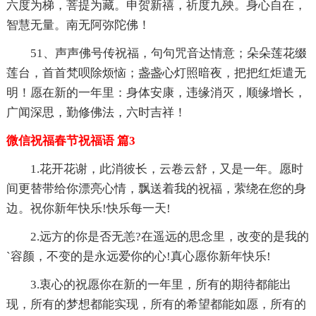
六度为梯，菩提为藏。申贺新禧，祈度九殃。身心自在，
智慧无量。南无阿弥陀佛！
51、声声佛号传祝福，句句咒音达情意；朵朵莲花缀
莲台，首首梵呗除烦恼；盏盏心灯照暗夜，把把红炬遣无
明！愿在新的一年里：身体安康，违缘消灭，顺缘增长，
广闻深思，勤修佛法，六时吉祥！
微信祝福春节祝福语 篇3
1.花开花谢，此消彼长，云卷云舒，又是一年。愿时
间更替带给你漂亮心情，飘送着我的祝福，萦绕在您的身
边。祝你新年快乐!快乐每一天!
2.远方的你是否无恙?在遥远的思念里，改变的是我的
`容颜，不变的是永远爱你的心!真心愿你新年快乐!
3.衷心的祝愿你在新的一年里，所有的期待都能出
现，所有的梦想都能实现，所有的希望都能如愿，所有的