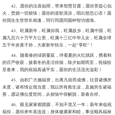
42、愿你的法喜如雨，带来智慧甘露；愿你菩提心似
火，焚烧一切烦恼；愿你的道歌清凉，唱出慈悲心语！愿
你我生生世世长相逢，同行同愿同圆种智功德海。
43、旺属新年，旺属你我，旺属故乡，旺属中国，旺
属九百六十万平方公里，旺属十三亿中华儿女，旺属全球
五千年炎黄子孙，大家新年快乐，一起“享旺”！
44、随着春的绿荫蔓延，伴着夏的火红跳跃，携着秋
的庄严收获，披着冬的圣洁徘徊，除夕如期而至，祝福纷
至沓来，我的祝福真诚平实，愿你的生活流光溢彩！
45、由积广大施福资，出离凡俗而成佛，往昔诸佛所
未度，诸有情众我当度，我以所有救生业，及施所生诸福
善，愿证佛位度世间，从烦恼中得解脱，新春吉祥。
46、眼见家家都团圆，不知不觉又一年；新年来临祝
福你，愿你来年喜连连；身体健康家和睦，事业顺风福禄