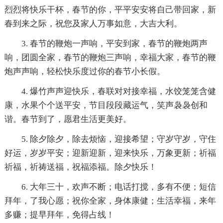
烈烈将快乐干杯，春节的你，平平安安将自己带回家，新
春到来之际，祝您及家人万事如意，大吉大利。
3. 春节的鞭炮一声响，平安到家，春节的鞭炮两声
响，团圆全家，春节的鞭炮三声响，幸福大家，春节的鞭
炮声声响，轻松快乐度过你的春节小长假。
4. 爆竹声声迎快乐，春联对对接幸福，水饺笼笼含健
康，水果个个送平安，节目段段藏运气，笑声袅袅创和
谐。春节到了，愿君生活更美好。
5. 除夕除夕，除去烦恼，迎接希望；守岁守岁，守住
好运，岁岁平安；迎新迎新，迎来快乐，万象更新；祈福
祈福，祈祷送福，祝福添福。除夕快乐！
6. 大年三十，欢声不断；电话打搅，多有不便；短信
拜年，了我心愿；祝你全家，身体康健；生活幸福，来年
多赚；提早拜年，免得占线！