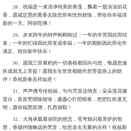
28、祝福是一束清净纯美的青莲，飘着一股淡淡的花
香，愿戒定慧的熏香去除您所有忧伤烦恼，带给你幸福清
新的一天。阿弥陀佛！
29、岁末跨年的钟声刚刚响过：一年的辛苦因此而结
束；一年的忙碌因此而变成幸福；一年的期盼因此而化作
满足。祝你新年快乐！
30、愿我三世累积的一切善根都回向与您，惟愿您速
疾成就无上菩提！愿我生生世世都能作您菩提路上的助
伴！恭祝新春吉祥如意！
31、声声佛号传祝福，句句咒音达情意；朵朵莲花缀
莲台，首首梵呗除烦恼；盏盏心灯照暗夜，把把红炬遣无
明；愿你福慧双增，扎西德勒！
32、大海承载着弥陀的慈悲，苍穹烁闪着菩萨的智
慧，香烟伴随幽远的梵音，给您送去无量的吉祥！祝福新