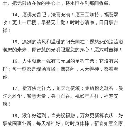
土。把无限放在你的手心上，将永恒在刹那间收藏。
14、愿佛光普照，法喜充满！愿三宝加持，福慧双
收！更上一层楼，早登无上觉！时时心清净，日日事吉
祥！
15、凛冽的清风和温暖的阳光同在！愿慈悲的法流滋
润您的未来，原智慧的光明照耀您的身心！愿六时吉祥！
16、人生就像一张有去无回的单程车票；它没有采
排；每一刻都是现场直播；佛菩萨，人天善神，都看着
你。
17、祈万佛之祥光，龙天之赞颂；集旃檀之凝香，曼
陀之雅华，智慧无量，身心自在。祝猴年吉祥，福寿安
康！
18、猴年好运到，当先祝福您，万象更新算欢庆，好
事成圆事业新，每天精神好，时时身体棒，新春如意全家