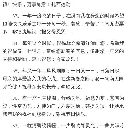
禧年快乐，万事如意！扎西德勒！
33、一年一度您的日子，在没有我在身边的时候希望
也能快快乐乐过每一分每一秒。老爸，辛苦了！南无密栗
多，哆婆曳娑诃（报父母恩咒）。
34、每年这个时候，祝福就会像海洋涌向您，希望我
的祝福像一叶轻舟，带给您新春的气息，多谢您一年来的
支持和帮助，衷心祝您：合家欢乐！
35、年又一年，风风雨雨；一日又一日，日落日起。
母亲的厚爱渗入我的心底。在这新春之际，念一句南无阿
弥陀佛！祝母亲安康长寿，欢欣无比。
36、有一座七宝楼阁，舒畅为地，福慧为基，悲智为
梁，性空为瓦，方便为门，六度为梯，菩提为顶，让她承
载着我的祝福到您身边，敬祝节日快乐。
37、一柱清香绕幡幢，一声謦鸣降灵光，一曲梵唱吟