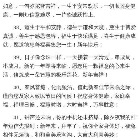
如意，一句弥陀皆吉祥，一生平安常欢乐，一切顺随身健
康，一则短信意难尽，一片挚诚跃指上。
38、道生于平和安静，德生于谦和大度，慈生于博爱
真诚，善生于感恩包容，福生于快乐满足，喜生于健康成
就，愿道德慈善福喜集您一生！新年快乐！
39、日子像念珠一样，一天接着一天滑过，串成周，
串成月。新的一年即将来临，愿您用一颗禅意的心来生
活，修炼成一朵智慧的极乐莲花。新年吉祥！
40、春风普煽，化雨频沾。值此新春佳节来临之际，
谨向您及家人致以节日的问候！祝您身体健康，家庭幸
福，禅理日畅，福慧时增，六时吉祥，万事胜意！
41、钟声还未响，你的手机还未挤爆，除夕夜我的拜
年短信先报到：新年来，拜年了，祝你全家身体好，福兔
相伴无烦恼，和和美美乐淘淘，大吉大利真美妙！