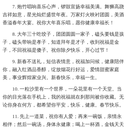
7. 炮竹唱响喜乐心声，锣鼓宣扬幸福美满。舞狮高跷
吉祥如意，星光灿烂盛世年夜。万家灯火映衬团圆，美酒
香溢春年大宴。祝你大年喜乐唱，愿你健康幸福长！
8. 大年三十吃饺子，团团圆圆一家子，磕头要钱是孩
子，磕头带响是孝子，知道拜年是才子，收到祝福是金
子，不回祝福是傻子。祝你除夕快乐，开心过节！
9. 新春不送礼，短信表情意，祝福加问候，健康陪伴
你，融入红酒品香醇，绽放烟花行好运，爱情甜蜜家庭
美，事业辉煌家业兴。新春快乐，幸福一生。
10. 一粒沙里有一个世界，一朵花里有一个天堂。当
你的目光落在手机上，我的祝福就在刹那间被你收藏。无
论你身在何方，都希望你平安，快乐，健康。春节快乐。
11. 先上一道菜，祝你有人爱；再来一碗饭，亲情永
相伴；然后一碗汤，身体永健康；喝上一杯酒，金钱天天