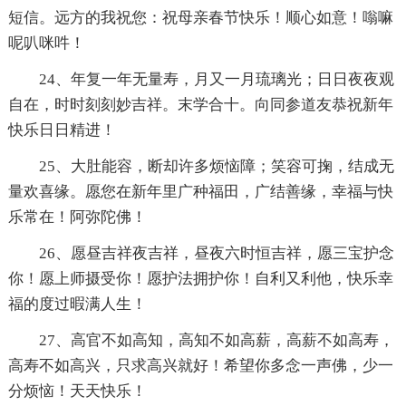
短信。远方的我祝您：祝母亲春节快乐！顺心如意！嗡嘛
呢叭咪吽！
24、年复一年无量寿，月又一月琉璃光；日日夜夜观
自在，时时刻刻妙吉祥。末学合十。向同参道友恭祝新年
快乐日日精进！
25、大肚能容，断却许多烦恼障；笑容可掬，结成无
量欢喜缘。愿您在新年里广种福田，广结善缘，幸福与快
乐常在！阿弥陀佛！
26、愿昼吉祥夜吉祥，昼夜六时恒吉祥，愿三宝护念
你！愿上师摄受你！愿护法拥护你！自利又利他，快乐幸
福的度过暇满人生！
27、高官不如高知，高知不如高薪，高薪不如高寿，
高寿不如高兴，只求高兴就好！希望你多念一声佛，少一
分烦恼！天天快乐！