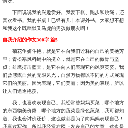
情况。
下面说说我的兴趣爱好。我爱下棋、跑步和跳绳，还
喜欢看书。我的书桌上已经有几十本课外书。大家想不想
和我这个既幽默又马虎的男孩做朋友啊！
自我介绍的作文300字 篇5
菊花争妍斗艳，就是它在向我们诠释的自己的美艳芳
容；青松寒风料峭中的挺立，就是它在自己的傲骨与坚
贞；雄鹰搏击蓝天，是它在向人们表现它的飒爽英姿。我
们曾感慨自然的无限风光，自然万物都以不同的方式展现
它们的美丽。因为表现，它们美丽；因为美的表现，所以
让人们追逐艳羡。
我，也喜欢表现自己。我经常替妈妈买菜，哪个地方
的东西物美价廉，哪个地方的蔬菜是绿色蔬菜，我可都知
道。我也会讨价还价，这么做都是为了向妈妈表现自己！
我喜欢写作，所以我经常在网上发表自己的文章，这也是