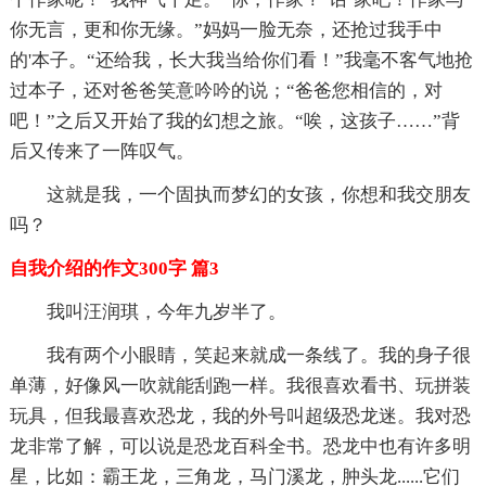
你无言，更和你无缘。”妈妈一脸无奈，还抢过我手中
的'本子。“还给我，长大我当给你们看！”我毫不客气地抢
过本子，还对爸爸笑意吟吟的说；“爸爸您相信的，对
吧！”之后又开始了我的幻想之旅。“唉，这孩子……”背
后又传来了一阵叹气。
这就是我，一个固执而梦幻的女孩，你想和我交朋友
吗？
自我介绍的作文300字 篇3
我叫汪润琪，今年九岁半了。
我有两个小眼睛，笑起来就成一条线了。我的身子很
单薄，好像风一吹就能刮跑一样。我很喜欢看书、玩拼装
玩具，但我最喜欢恐龙，我的外号叫超级恐龙迷。我对恐
龙非常了解，可以说是恐龙百科全书。恐龙中也有许多明
星，比如：霸王龙，三角龙，马门溪龙，肿头龙......它们