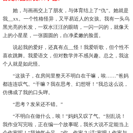
她，与画画交上了朋友，与体育结上了“仇”。她就是
我__xx。一个性格怪异，又平易近人的女孩。我有一头乌
黑光亮的长发，一双水汪汪的眼睛，一闪一闪的，就像天
上的小星星，一张圆圆的，白净柔嫩的脸蛋。
说起我的爱好，还真有点__怪！我爱听歌，但个性不
喜欢跳舞。我爱语文，但对数学并不感兴趣。总之，我这
个人就是如此怪。
“这孩子，在房间里整天不明白在干嘛，唉……”爸妈
都连连叹气。“干嘛？我在思考、幻想呀！”我总这么说，
仿佛成了我的口头啴。
“思考？发呆还不错。”
“不明白在做什么，唉！”妈妈又叹了气。“别乱说！
我作业写完啦，正在编一个故事呢，我长大说不定能当上
个作家呢！”我神气十足。”你，作家？‘话’家吧！作家与