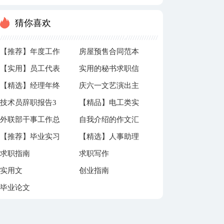
发言稿
猜你喜欢
【推荐】年度工作
房屋预售合同范本
【实用】员工代表
实用的秘书求职信
总结三篇
【精选】经理年终
庆六一文艺演出主
公司发言发言稿4
三篇
技术员辞职报告3
【精品】电工类实
工作总结4篇
持词推荐
篇
外联部干事工作总
自我介绍的作文汇
篇
习报告四篇
【推荐】毕业实习
【精选】人事助理
结
总九篇
求职指南
求职写作
心得体会汇总六篇
实习日记3篇
实用文
创业指南
毕业论文