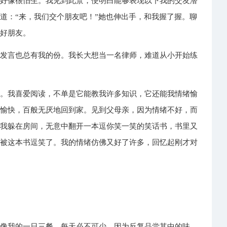
，好像很怕生。我见到此景，便明白能够表现以下我的交友潜
道：“来，我们交个朋友吧！”她也伸出手，和我握了握。聊
的好朋友。
课发言也总有我的份。我长大想当一名律师，难道从小开始练
书。我喜爱阅读，不单是它能教我许多知识，它还能我情绪愉
不愉快，百般无厌地回到家。见到父母亲，因为情绪不好，而
，我躲在房间，无意中翻开一本逗你笑一笑的笑话书，书里又
就被这本书逗笑了。我的情绪仿佛又好了许多，回忆起刚才对
书像我的一日三餐，每天必不可少。因为反复品尝其中的味