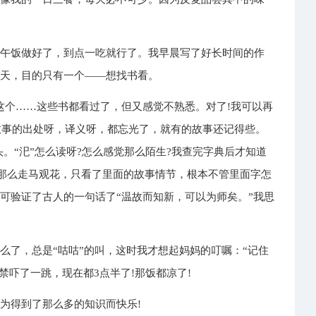
中午饭做好了，到点一吃就行了。我早晨写了好长时间的作
朝天，目的只有一个——想找书看。
这个……这些书都看过了，但又感觉不熟悉。对了!我可以再
语故事的出处呀，译义呀，都忘光了，就有的故事还记得些。
。“汜”怎么读呀?怎么感觉那么陌生?我查完字典后才知道
书那么走马观花，只看了里面的故事情节，根本不管里面字怎
可验证了古人的一句话了“温故而知新，可以为师矣。”我思
么了，总是“咕咕”的叫，这时我才想起妈妈的叮嘱：“记住
禁吓了一跳，现在都3点半了!那饭都凉了!
为得到了那么多的知识而快乐!