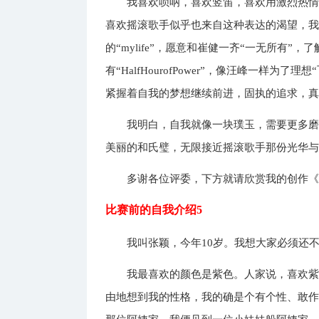
我喜欢唢呐，喜欢竖笛，喜欢用激烈热
喜欢摇滚歌手似乎也来自这种表达的渴望，
的“mylife”，愿意和崔健一齐“一无所有”，
有“HalfHourofPower”，像汪峰一样
紧握着自我的梦想继续前进，固执的追求，
我明白，自我就像一块璞玉，需要更多
美丽的和氏璧，无限接近摇滚歌手那份光华
多谢各位评委，下方就请欣赏我的创作
比赛前的自我介绍5
我叫张颖，今年10岁。我想大家必须还
我最喜欢的颜色是紫色。人家说，喜欢
由地想到我的性格，我的确是个有个性、敢