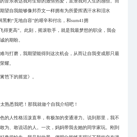
情的音乐表达我对生命的激情热爱，宣泄我对人生的感悟。而
我期望自我能够像邦乔文一样拥有为所爱挥洒汗水和泪水
了解黑豹“无地自容”的艰辛和付出，和sum41拥
为了理想“飞得更高”。此刻，摇滚歌手，就是我最梦想的职业，我会
真诚的期盼。
磨难与打磨，我期望能得到这次机会，从而让自我变成那只最
与荣耀。
《篱笆下的摇篮》。
不太熟悉我吧！那我就做个自我介绍吧！
紫色的人性格活泼直率，有极加的变通潜力。说到那里，我不
作敢为、敢说话的人。一次，妈妈带我去她的同学家玩。刚到