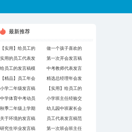
最新推荐
【实用】给员工的
做一个孩子喜欢的
实用的员工代表发
第一次开会发言稿
发言稿模板合集8
幼儿教师发言稿
给员工的发言稿模
中考教师代表发言
言稿四篇
篇
【精品】员工年会
精选总经理年会发
板合集8篇
稿（精选3篇）
小学二年级发言稿
【实用】给员工的
的发言稿模板汇总
言稿4篇
中学体育中考动员
小学班主任经验交
发言稿模板汇总8
八篇
秋季二年级上学期
幼儿园中班家长会
发言稿
流的发言稿
篇
关于环境的发言稿
员工代表发言稿范
家长会发言稿范文
发言稿
研究生毕业发言稿
第一次班会班主任
文汇编九篇