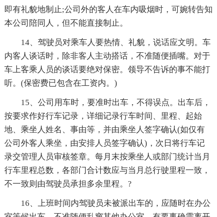
即有礼貌地制止;公司外的客人在车内吸烟时，可婉转告知
本公司陪同人，但不能直接制止。
14、驾驶员对乘车人要热情、礼貌，说话应文明。车
内客人谈话时，除非客人主动搭话，不准随便插嘴。对于
车上客乘人员的谈话要绝对保密。
领导不告诉的事不能打
听。(保密费已包含在工资内。)
15、公司用车时，要准时出车，不得误点。出车后，
按要求作好行车记录，详细记录行车时间、里程、起始
地、乘坐人姓名、事由等，并由乘坐人签字确认(如仅有
公司外客人乘坐，由安排人员签字确认)，次日将行车记
录交管理人员审核签章。每月末按乘坐人或部门统计当月
行车里程总数，各部门合计数应与当月总行驶里程一致，
不一致则由驾驶员承担多余里程。?
16、上班时间内驾驶员未被派出车的，应随时在办公
室等候出车。不准随便乱窜其他办公室。有要事确需离开