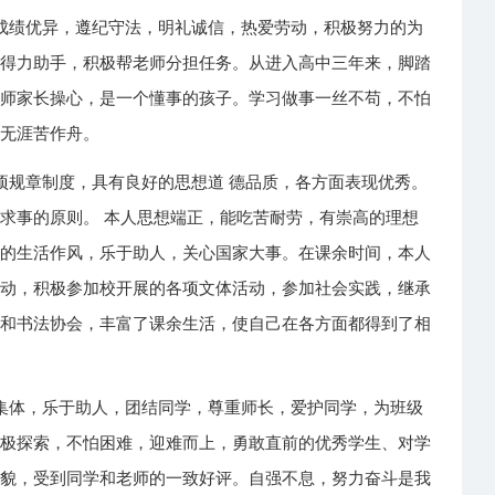
成绩优异，遵纪守法，明礼诚信，热爱劳动，积极努力的为
的得力助手，积极帮老师分担任务。从进入高中三年来，脚踏
老师家长操心，是一个懂事的孩子。学习做事一丝不苟，不怕
海无涯苦作舟。
项规章制度，具有良好的思想道 德品质，各方面表现优秀。
求事的原则。 本人思想端正，能吃苦耐劳，有崇高的理想
好的生活作风，乐于助人，关心国家大事。在课余时间，本人
劳动，积极参加校开展的各项文体活动，参加社会实践，继承
社和书法协会，丰富了课余生活，使自己在各方面都得到了相
集体，乐于助人，团结同学，尊重师长，爱护同学，为班级
积极探索，不怕困难，迎难而上，勇敢直前的优秀学生、对学
面貌，受到同学和老师的一致好评。自强不息，努力奋斗是我