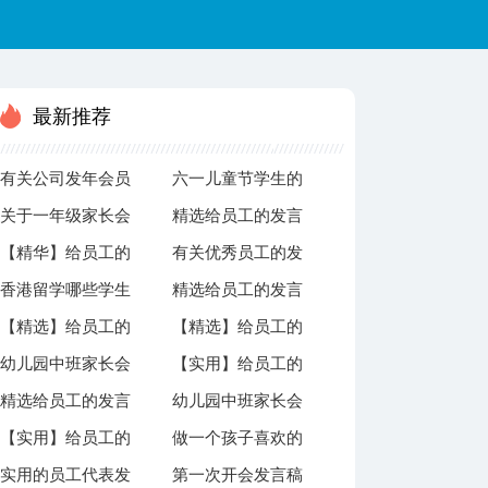
最新推荐
有关公司发年会员
六一儿童节学生的
关于一年级家长会
精选给员工的发言
工发言稿合集10篇
发言稿
【精华】给员工的
有关优秀员工的发
家长发言稿范文
稿锦集九篇
香港留学哪些学生
精选给员工的发言
发言稿锦集10篇
言稿合集八篇
（精选3篇）
【精选】给员工的
【精选】给员工的
更受大学青睐
稿模板锦集7篇
幼儿园中班家长会
【实用】给员工的
发言稿锦集8篇
发言稿模板锦集9
精选给员工的发言
幼儿园中班家长会
教师发言稿
发言稿模板合集五
篇
【实用】给员工的
做一个孩子喜欢的
稿模板锦集6篇
发言稿范文
篇
实用的员工代表发
第一次开会发言稿
发言稿模板合集8
幼儿教师发言稿