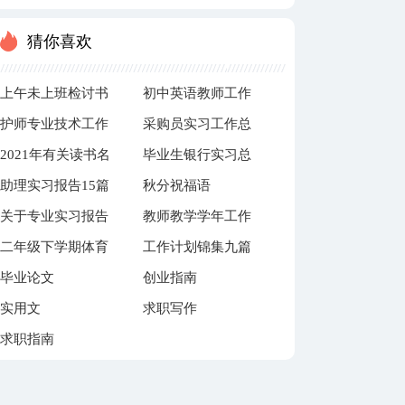
言稿四篇
篇
猜你喜欢
上午未上班检讨书
初中英语教师工作
护师专业技术工作
采购员实习工作总
计划（精选5篇）
2021年有关读书名
毕业生银行实习总
总结三篇
结
助理实习报告15篇
秋分祝福语
言警句摘录98句
结
关于专业实习报告
教师教学学年工作
二年级下学期体育
工作计划锦集九篇
模板集锦七篇
总结8篇
毕业论文
创业指南
教学工作计划5篇
实用文
求职写作
求职指南