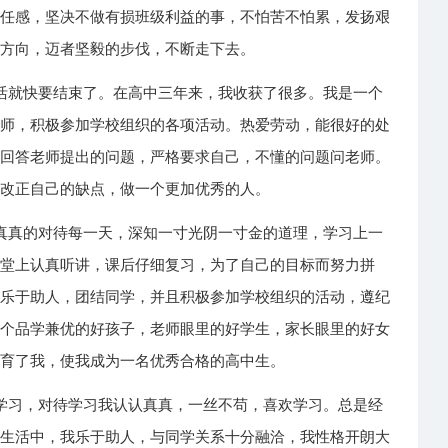
责任感，坚决不做有损班级利益的事，不怕苦不怕累，发扬艰
定方向，迈者坚毅的步伐，不断走下去。
活就快要结束了。在高中三年来，我收获了很多。我是一个
老师，积极参加学校组织的各项活动。热爱劳动，能很好的处
的回答老师提出的问题，严格要求自己，不懂的问题问老师。
，改正自己的缺点，做一个更加优秀的人。
真真的对待每一天，深知一寸光阴一寸金的道理，学习上一
课堂上认真听讲，课后仔细复习，为了自己的目标而努力拼
时乐于助人，团结同学，并且积极参加学校组织的活动，遵纪
一个品学兼优的好孩子，老师眼里的好学生，家长眼里的好女
教育了我，使我成为一名优秀合格的高中生。
学习，对待学习我认认真真，一丝不苟，喜欢学习。总是经
在生活中，我乐于助人，与同学关系十分融洽，我性格开朗大