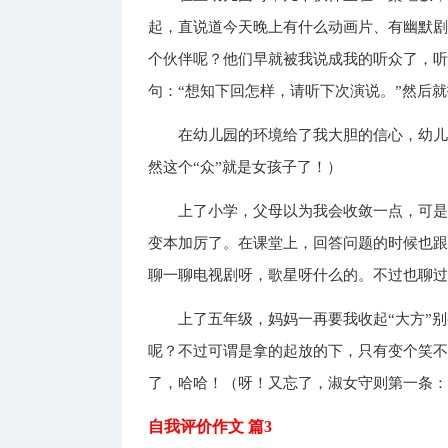
起，直说道今天晚上有什么动画片、有幽默
个伙伴呢？他们早就被我说成我的听众了，
句：“想知下回怎样，请听下次演说。”然后
在幼儿园的环境给了我大胆的信心，幼
然这个“众”就是女孩子了！）
上了小学，父母以为我会收敛一点，可
变本加厉了。在课堂上，回答问题的时候也
聊一聊电视剧呀，歌星呀什么的。不过也聊
上了五年级，妈妈一再要我收起“大方”
呢？不过可谓是拿的起放的下，只有变个笑
了，哈哈！（呀！又忘了，淑女守则第一条
自我评价作文 篇3