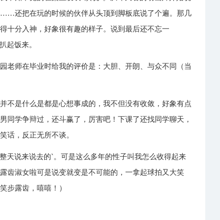
剧……还把在玩的时候的伙伴从头顶到脚板底说了个遍。那几
听得十分入神，好象很有趣的样子。说到最后还不忘一
就扒起饭来。
儿园老师在毕业时给我的评价是：大胆、开朗、与众不同（当
是并不是什么是都是心想事成的，我不但没有收敛，好象有点
跟男同学争辩过，还斗赢了，厉害吧！下课了还找同学聊天，
过笑话，反正无所不谈。
别整天说来说去的`。可是这么多年的性子叫我怎么收得起来
不露齿淑女啦可是说变就变是不可能的，一拿起球拍又大笑
：笑步露齿，嘻嘻！）