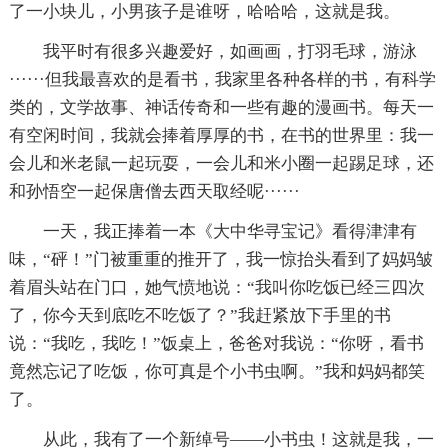
了一小块儿，小男孩子是谁呀，哈哈哈，这就是我。
我平时有很多兴趣爱好，如画画，打羽毛球，游泳
······但我最喜欢的是看书，我家里各种各样的书，有科学
类的，文学故事、神话传奇和一些有趣的漫画书。每天一
有空闲时间，我就会捧着厚厚的书，在书的世界里：我一
会儿和米老鼠一起玩耍，一会儿和米小圈一起踢足球，还
和孙悟空一起保唐僧去西天取经呢······
一天，我正捧着一本《大中华寻宝记》看得津津有
味，“砰！”门被重重的推开了，我一惊抬头看到了妈妈皱
着眉头站在门口，她气愤地说：“我叫你吃饭已经三四次
了，你今天到底吃不吃饭了？”我赶紧放下手里的书
说：“我吃，我吃！”饭桌上，爸爸对我说：“你呀，看书
竟然忘记了吃饭，你可真是个小书虫啊。”我和妈妈都笑
了。
从此，我有了一个新绰号——小书虫！这就是我，一