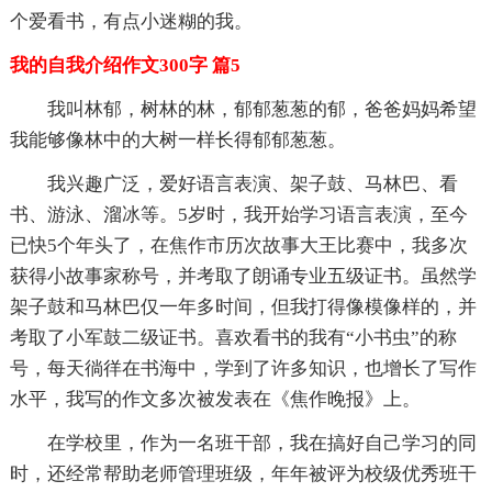
个爱看书，有点小迷糊的我。
我的自我介绍作文300字 篇5
我叫林郁，树林的林，郁郁葱葱的郁，爸爸妈妈希望
我能够像林中的大树一样长得郁郁葱葱。
我兴趣广泛，爱好语言表演、架子鼓、马林巴、看
书、游泳、溜冰等。5岁时，我开始学习语言表演，至今
已快5个年头了，在焦作市历次故事大王比赛中，我多次
获得小故事家称号，并考取了朗诵专业五级证书。虽然学
架子鼓和马林巴仅一年多时间，但我打得像模像样的，并
考取了小军鼓二级证书。喜欢看书的我有“小书虫”的称
号，每天徜徉在书海中，学到了许多知识，也增长了写作
水平，我写的作文多次被发表在《焦作晚报》上。
在学校里，作为一名班干部，我在搞好自己学习的同
时，还经常帮助老师管理班级，年年被评为校级优秀班干