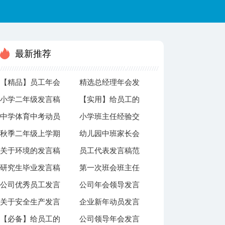
最新推荐
【精品】员工年会
精选总经理年会发
小学二年级发言稿
【实用】给员工的
的发言稿模板汇总
言稿4篇
中学体育中考动员
小学班主任经验交
发言稿模板汇总8
八篇
秋季二年级上学期
幼儿园中班家长会
发言稿
流的发言稿
篇
关于环境的发言稿
员工代表发言稿范
家长会发言稿范文
发言稿
研究生毕业发言稿
第一次班会班主任
文汇编九篇
公司优秀员工发言
公司年会领导发言
发言稿
关于安全生产发言
企业新年动员发言
稿集合9篇
稿范文
【必备】给员工的
公司领导年会发言
稿
稿范文