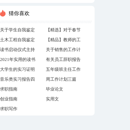
发言稿范文10篇
稿
猜你喜欢
关于学生自我鉴定
【精选】对于春节
土木工程自我鉴定
【精品】教师的工
集合5篇
的祝福语合集7篇
读书启动仪式主持
关于销售的工作计
范文汇编7篇
作总结模板汇总九
2021年实用的读书
有关员工辞职报告
词
划三篇
篇
大学生的实习证明
五年级班主任工作
的名言警句集锦95
模板汇编8篇
音乐类实习报告四
周工作计划三篇
计划范文（通用5
条
求职指南
毕业论文
篇
篇）
创业指南
实用文
求职写作