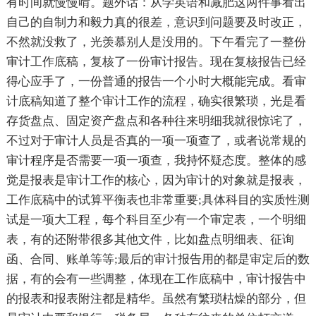
有时间就慢慢啃。题外话：从学英语和减肥这两件事看出
自己的自制力和毅力真的很差，意识到问题要及时改正，
不然就没救了，光羡慕别人是没用的。下午看完了一整份
审计工作底稿，复核了一份审计报告。现在复核报告已经
得心应手了，一份普通的报告一个小时大概能完成。看审
计底稿知道了整个审计工作的流程，确实很繁琐，光是看
存货盘点、固定资产盘点和各种往来明细我就很惊诧了，
不过对于审计人员是否真的一项一项查了，或者说常规的
审计程序是否需要一项一项查，我持怀疑态度。整体的感
觉是报表是审计工作的核心，因为审计的对象就是报表，
工作底稿中的试算平衡表也非常重要;具体科目的实质性测
试是一项大工程，每个科目至少有一个审定表，一个明细
表，有的还附带很多其他文件，比如盘点明细表、征询
函、合同、账单等等;最后的审计报告用的都是审定后的数
据，有的会有一些调整，体现在工作底稿中，审计报告中
的报表和报表附注都是精华。虽然有繁琐枯燥的部分，但