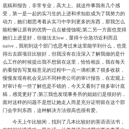
底稿和报告，非常专业，高大上。就这件事我有几个感
受，第一是一起的实习生的上进和求知欲成为了我努力的
动力，她们都思考着从实习中学到更多的东西，那我怎么
能松懈让原有的优势一点点被侵蚀呢;第二另一方面也觉得
她们上进是好，但做法太low，显得十分急功近利而且
naive，我初到这个部门也思考过来这里能学到什么，也觉
得出去跟项目比较好，但我没有在没深入了解我做的是什
么工作的时候提出我不想留在这里，恰恰相反，我在每天
的看报告写复核意见的过程中一点一滴积累了很多收获，
慢慢发现有机会见识不同种类公司的审计报告，在宏观上
对审计有一些了解也是不错的，今天又看到了很多审计底
稿，感觉更好了;第三我也发现事务所的姐姐们是很好的，
面对这样的问题不是想让她走人而是充分证明留在这个部
门会学到东西，这种解决方法很高也很有爱。
今天上午比较闲，找到了几本比较好的英语语法书，