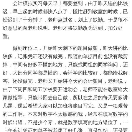
会计模拟实习每天早上都要签到，由于昨天睡的比较
迟，早上起的时候都快八点了，慌忙赶到教室的时候，已
经迟到了十分钟了，老师点过名，划上了缺勤。于是很不
好意思的向老师说明。老师才将缺勤改为迟到，扣分处
置。
做到座位上，开始昨天剩下的题目做账，昨天讲的比
较多，记账凭证还没有做完，跟随的单据目前也没有裁剪
掉，中间有好多不懂的地方，只能找同组的同学询问，还
好，大部分同学都是懂的，会计学的比较好，都能给我解
答。还没做完，老师又开始讲今天的会计账目，老师说，
由于下周四和周五学校要开运动会，老师不能在教室给大
家做指导，只能带回去自己做，所以在之后的每天要多讲
几题，课后希望大家可以加班将账目写完。又是一项艰苦
的工作啊。本来对数字不太敏感的我，经常在填写数字的
时候出错，不是少个零，就是数字填写的地方错位了，一
上午会计凭证的单子被我废了好几张，真是纠结。还是要