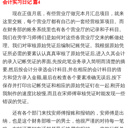
会计实习日记 篇4
现在正值月底，有些营业厅做完本月汇总项目，就来
这里交账，每个营业厅都有自己的一套经营核算项目。而
在财务部的账务系统里也有各个营业厅的记录和子科目。
我们在旁学习师傅们是如何对这些各营业厅交来的帐做处
理。我们对审核原始凭证后编制记账凭证。我根据原始凭
证所必需的要素认认真真审核了原始凭证后,进入久其会计
的录入记帐凭证的界面,先按此笔业务录入简明而清楚的摘
要,然后按会计分录选会计科目,并在相应的会计科目的借
方和贷方录入金额,最后在检查各个要素准确无误后,按下
保存并打印出记帐凭证和相应的原始凭证钉在一起.刚开始
我制作的速度比较慢,而且在宋师傅审核凭证时能发现一些
错误的凭证。
还有各个部门来找安师傅报账和报销的，安师傅是出
纳，也是这个财务部唯一的男士，他很严谨的对待每一笔