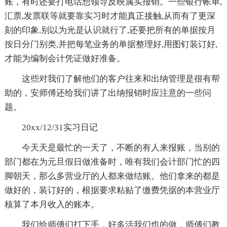
账，有时还要打电话想领导反映属实报销。一些银行帐单,
汇票,发票联等就要靠实习时才能真正接触,从而有了更深
刻的印象.别以为光是认识就行了,还要把所有的单据按月
按日分门别类,并把每笔业务的单据整理好,用图钉装订好,
才能为编制会计凭证做好准备。
这些对我们了解他们的客户往来和出纳管理是很有帮
助的，安师傅还给我们讲了出纳报销时应注意的一些问
题。
20xx/12/31实习日记
今天天是最忙的一天了，不断的有人来报账，当别的
部门都在为元旦假日做准备时，唯有我们会计部门忙的四
脚朝天，那么多营业厅的人都来做结账。他们拿来的都是
做好的，装订好的，根据要求粘贴了缴费凭据的本营业厅
核算了本月收入的账本。
我们给师傅们打下手，好多活我们也的做，师傅们教