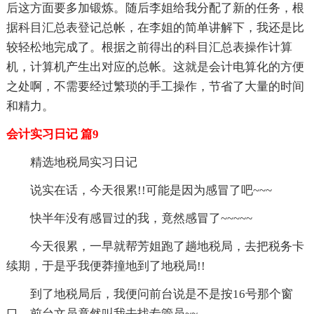
后这方面要多加锻炼。随后李姐给我分配了新的任务，根
据科目汇总表登记总帐，在李姐的简单讲解下，我还是比
较轻松地完成了。根据之前得出的科目汇总表操作计算
机，计算机产生出对应的总帐。这就是会计电算化的方便
之处啊，不需要经过繁琐的手工操作，节省了大量的时间
和精力。
会计实习日记 篇9
精选地税局实习日记
说实在话，今天很累!!可能是因为感冒了吧~~~
快半年没有感冒过的我，竟然感冒了~~~~~
今天很累，一早就帮芳姐跑了趟地税局，去把税务卡
续期，于是乎我便莽撞地到了地税局!!
到了地税局后，我便问前台说是不是按16号那个窗
口，前台文员竟然叫我去找专管员~~