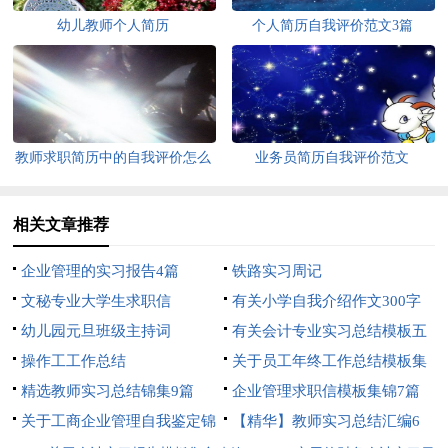
幼儿教师个人简历
个人简历自我评价范文3篇
教师求职简历中的自我评价怎么
业务员简历自我评价范文
写
相关文章推荐
企业管理的实习报告4篇
铁路实习周记
文秘专业大学生求职信
有关小学自我介绍作文300字
幼儿园元旦班级主持词
汇编5篇
有关会计专业实习总结模板五
操作工工作总结
篇
关于员工年终工作总结模板集
精选教师实习总结锦集9篇
锦9篇
企业管理求职信模板集锦7篇
关于工商企业管理自我鉴定锦
【精华】教师实习总结汇编6