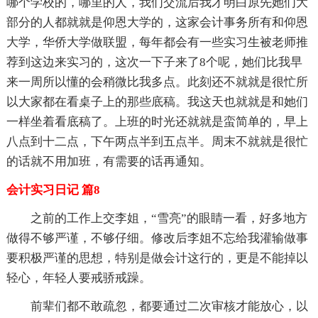
哪个学校的，哪里的人，我们交流后我才明白原先她们大
部分的人都就就是仰恩大学的，这家会计事务所有和仰恩
大学，华侨大学做联盟，每年都会有一些实习生被老师推
荐到这边来实习的，这次一下子来了8个呢，她们比我早
来一周所以懂的会稍微比我多点。此刻还不就就是很忙所
以大家都在看桌子上的那些底稿。我这天也就就是和她们
一样坐着看底稿了。上班的时光还就就是蛮简单的，早上
八点到十二点，下午两点半到五点半。周末不就就是很忙
的话就不用加班，有需要的话再通知。
会计实习日记 篇8
之前的工作上交李姐，“雪亮”的眼睛一看，好多地方
做得不够严谨，不够仔细。修改后李姐不忘给我灌输做事
要积极严谨的思想，特别是做会计这行的，更是不能掉以
轻心，年轻人要戒骄戒躁。
前辈们都不敢疏忽，都要通过二次审核才能放心，以