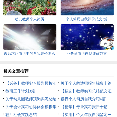
幼儿教师个人简历
个人简历自我评价范文3篇
教师求职简历中的自我评价怎么
业务员简历自我评价范文
写
相关文章推荐
【必备】教师实习报告模板汇
关于个人的述职报告锦集十篇
编八篇
教研工作计划3篇
【精选】教师实习总结范文汇
关于幼儿园教师顶岗实习总结
总9篇
银行个人简历自我介绍4篇
3篇
关于会计实习心得体会模板集
【精华】专业实习报告十篇
合九篇
鞋厂社会实践总结
【实用】个人年度自我鉴定三