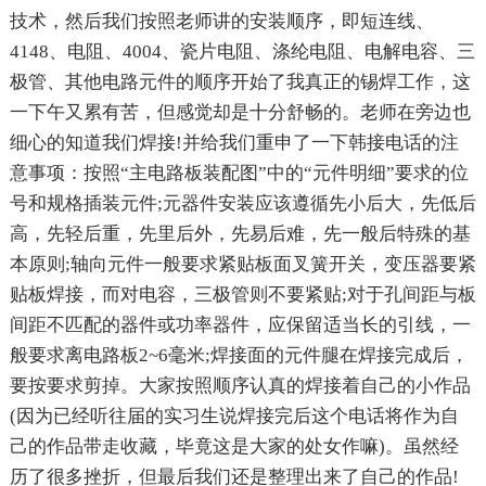
技术，然后我们按照老师讲的安装顺序，即短连线、
4148、电阻、4004、瓷片电阻、涤纶电阻、电解电容、三
极管、其他电路元件的顺序开始了我真正的锡焊工作，这
一下午又累有苦，但感觉却是十分舒畅的。老师在旁边也
细心的知道我们焊接!并给我们重申了一下韩接电话的注
意事项：按照“主电路板装配图”中的“元件明细”要求的位
号和规格插装元件;元器件安装应该遵循先小后大，先低后
高，先轻后重，先里后外，先易后难，先一般后特殊的基
本原则;轴向元件一般要求紧贴板面叉簧开关，变压器要紧
贴板焊接，而对电容，三极管则不要紧贴;对于孔间距与板
间距不匹配的器件或功率器件，应保留适当长的引线，一
般要求离电路板2~6毫米;焊接面的元件腿在焊接完成后，
要按要求剪掉。大家按照顺序认真的焊接着自己的小作品
(因为已经听往届的实习生说焊接完后这个电话将作为自
己的作品带走收藏，毕竟这是大家的处女作嘛)。虽然经
历了很多挫折，但最后我们还是整理出来了自己的作品!