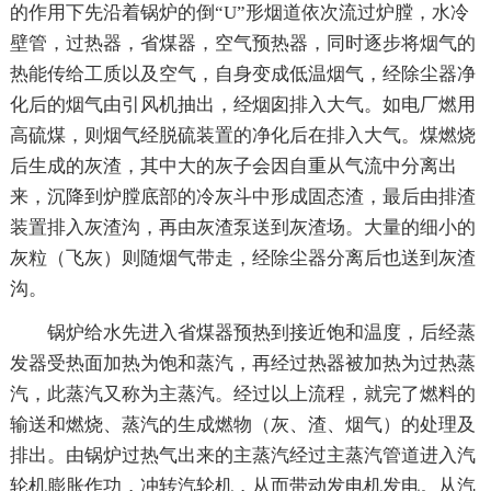
的作用下先沿着锅炉的倒“U”形烟道依次流过炉膛，水冷
壁管，过热器，省煤器，空气预热器，同时逐步将烟气的
热能传给工质以及空气，自身变成低温烟气，经除尘器净
化后的烟气由引风机抽出，经烟囱排入大气。如电厂燃用
高硫煤，则烟气经脱硫装置的净化后在排入大气。煤燃烧
后生成的灰渣，其中大的灰子会因自重从气流中分离出
来，沉降到炉膛底部的冷灰斗中形成固态渣，最后由排渣
装置排入灰渣沟，再由灰渣泵送到灰渣场。大量的细小的
灰粒（飞灰）则随烟气带走，经除尘器分离后也送到灰渣
沟。
锅炉给水先进入省煤器预热到接近饱和温度，后经蒸
发器受热面加热为饱和蒸汽，再经过热器被加热为过热蒸
汽，此蒸汽又称为主蒸汽。经过以上流程，就完了燃料的
输送和燃烧、蒸汽的生成燃物（灰、渣、烟气）的处理及
排出。由锅炉过热气出来的主蒸汽经过主蒸汽管道进入汽
轮机膨胀作功，冲转汽轮机，从而带动发电机发电。从汽